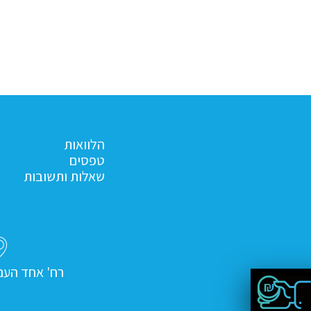
הלוואות
טפסים
שאלות ותשובות
רח' אחד העם 9, תל אב