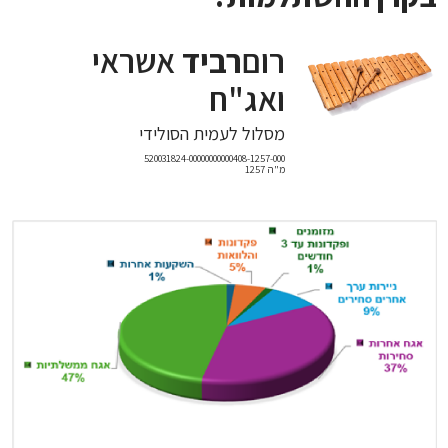
רום
רביד
אשראי
ואג"ח
מסלול לעמית הסולידי
520031824-00000000000408-1257-000
מ"ה 1257