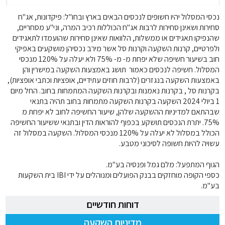
נכסי המסלול יהיו חשופים לנכסים הבאים בארץ ובחו"ל: פיקדונות, אג"ח
סחירות ושאינן סחירות לרבות אג"ח הכוללות רכיב המרה, וני"ע מסחריים,
שהנפיקו תאגידים או ממשלות, הלוואות שאינן סחירות שהועמדו לתאגידים
ולפרטיים, קרנות השקעה וקרנות סל אשר מירב נכסיהן מושקעים באפיקי
חוב בשיעור חשיפה שלא יפחת מ- מ- 75% ולא יעלה על 120% מנכסי
המסלול. חשיפה לנכסים כאמור תושג באמצעות השקעה במישרין והן
באמצעות השקעה בנגזרים (לרבות חוזים עתידיים, אופציות וכתבי אופציות),
בקרנות סל , בקרנות נאמנות ובקרנות השקעה המתמחות בחוב. החל מיום
1 ביולי 2024 השקעה בקרנות השקעה מתמחות בחוב תהיה בתנאי
שבהתאם למדיניות ההשקעה שלהן, שיעור החשיפה לחוב לא יפחת מ
75%. יתרת הנכסים תושקע בכפוף להוראות הדין ובתנאי ששיעור החשיפה
הכולל במסלול לא יעלה על 120% מנכסי המסלול. השקעה במסלול זה
עשויה להיות חשופה לסיכוני מטבע.
הגוף המתפעל: מלם גמל ופנסיה בע"מ.
כספי הקופה מוחזקים בבנק הפועלים ומנוהלים על ידי IBI בית השקעות
בע"מ.
דוחות חודשיים
מדיניות השקעה